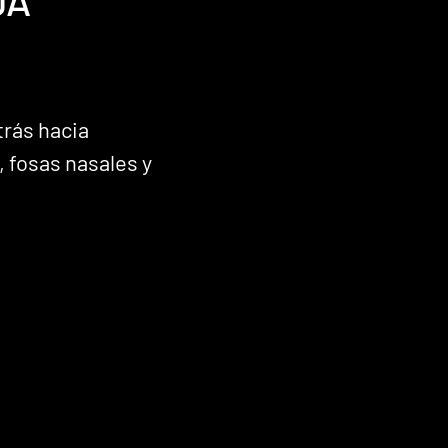
DA
trás hacia
, fosas nasales y